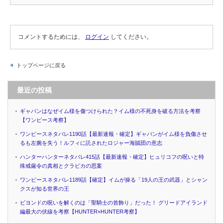
コメントするためには、
ログイン
してください。
トップページに戻る
最近の投稿
ギャバンはなぜイム様を傷つけられた？イム様の不死身を破る方法を考察
【ワンピース考察】
ワンピースネタバレ1190話【最新速報・確定】ギャバンがイム様を負傷させ
るも左腕を失う！ルフィに託されたロジャー海賊団の意志
ハンターハンターネタバレ415話【最新速報・確定】ヒュリコフの呪いと特
殊戒厳令の真相とクラピカの思案
ワンピースネタバレ1189話【確定】イムが操る「19人の王の武器」とシャン
クスが知る世界の王
ビヨンドの呪いを解くのは「聖騎士の首飾り」だった！ グリードアイランド
編最大の伏線を考察【HUNTER×HUNTER考察】