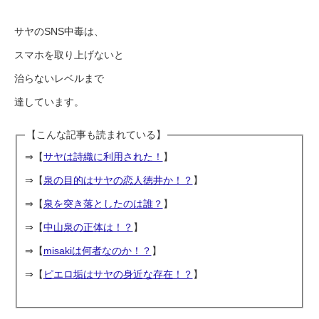
サヤのSNS中毒は、
スマホを取り上げないと
治らないレベルまで
達しています。
【こんな記事も読まれている】
⇒【
サヤは詩織に利用された！
】
⇒【
泉の目的はサヤの恋人徳井か！？
】
⇒【
泉を突き落としたのは誰？
】
⇒【
中山泉の正体は！？
】
⇒【
misakiは何者なのか！？
】
⇒【
ピエロ垢はサヤの身近な存在！？
】