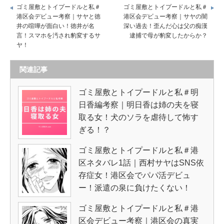
ゴミ屋敷とトイプードルと私＃
ゴミ屋敷とトイプードルと私＃
港区会デビュー考察｜サヤと徳
港区会デビュー考察｜サヤの闇
井の喧嘩が面白い！徳井が名
深い過去！歪んだ心は父の痴漢
言！スマホを汚され豹変するサ
逮捕で母が豹変したからか？
ヤ！
関連記事
ゴミ屋敷とトイプードルと私＃明
日香編考察｜明日香は姉の夫を寝
取る女！犬のソラを虐待して怖す
ぎる！？
ゴミ屋敷とトイプードルと私＃港
区ネタバレ1話｜西村サヤはSNS依
存症女！港区会でパパ活デビュ
ー！派遣の泉に負けたくない！
ゴミ屋敷とトイプードルと私＃港
区会デビュー考察｜港区会の真実