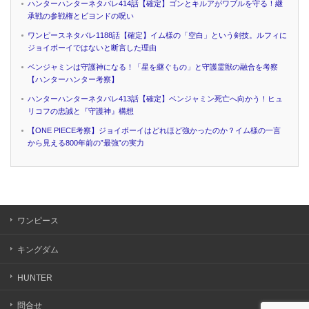
ハンターハンターネタバレ414話【確定】ゴンとキルアがワブルを守る！継
承戦の参戦権とビヨンドの呪い
ワンピースネタバレ1188話【確定】イム様の「空白」という剣技。ルフィに
ジョイボーイではないと断言した理由
ベンジャミンは守護神になる！「星を継ぐもの」と守護霊獣の融合を考察
【ハンターハンター考察】
ハンターハンターネタバレ413話【確定】ベンジャミン死亡へ向かう！ヒュ
リコフの忠誠と『守護神』構想
【ONE PIECE考察】ジョイボーイはどれほど強かったのか？イム様の一言
から見える800年前の”最強”の実力
ワンピース
キングダム
HUNTER
問合せ