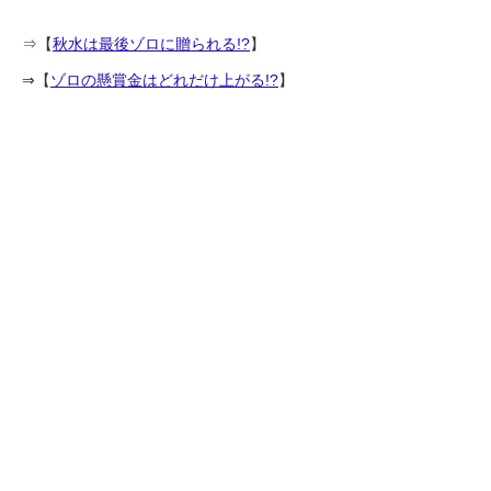
⇒【
秋水は最後ゾロに贈られる!?
】
⇒【
ゾロの懸賞金はどれだけ上がる!?
】