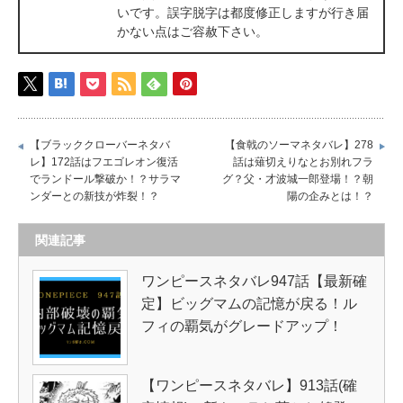
いです。誤字脱字は都度修正しますが行き届
かない点はご容赦下さい。
【ブラッククローバーネタバ
【食戟のソーマネタバレ】278
レ】172話はフエゴレオン復活
話は薙切えりなとお別れフラ
でランドール撃破か！？サラマ
グ？父・才波城一郎登場！？朝
ンダーとの新技が炸裂！？
陽の企みとは！？
関連記事
ワンピースネタバレ947話【最新確
定】ビッグマムの記憶が戻る！ル
フィの覇気がグレードアップ！
【ワンピースネタバレ】913話(確