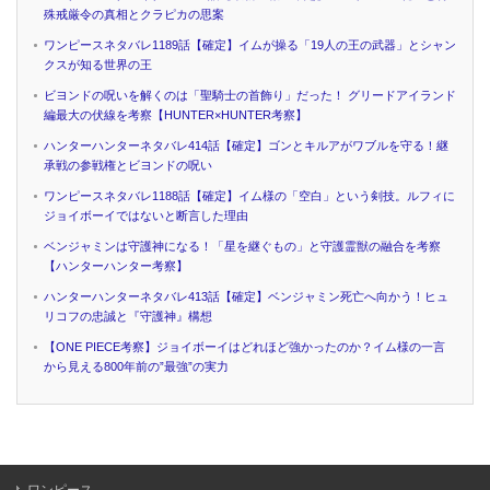
殊戒厳令の真相とクラピカの思案
ワンピースネタバレ1189話【確定】イムが操る「19人の王の武器」とシャン
クスが知る世界の王
ビヨンドの呪いを解くのは「聖騎士の首飾り」だった！ グリードアイランド
編最大の伏線を考察【HUNTER×HUNTER考察】
ハンターハンターネタバレ414話【確定】ゴンとキルアがワブルを守る！継
承戦の参戦権とビヨンドの呪い
ワンピースネタバレ1188話【確定】イム様の「空白」という剣技。ルフィに
ジョイボーイではないと断言した理由
ベンジャミンは守護神になる！「星を継ぐもの」と守護霊獣の融合を考察
【ハンターハンター考察】
ハンターハンターネタバレ413話【確定】ベンジャミン死亡へ向かう！ヒュ
リコフの忠誠と『守護神』構想
【ONE PIECE考察】ジョイボーイはどれほど強かったのか？イム様の一言
から見える800年前の”最強”の実力