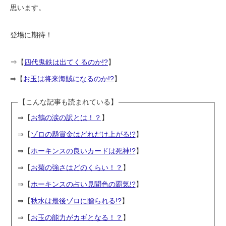
思います。
登場に期待！
⇒【
四代鬼鉄は出てくるのか!?
】
⇒【
お玉は将来海賊になるのか!?
】
【こんな記事も読まれている】
⇒【
お鶴の涙の訳とは！？
】
⇒【
ゾロの懸賞金はどれだけ上がる!?
】
⇒【
ホーキンスの良いカードは死神!?
】
⇒【
お菊の強さはどのくらい！？
】
⇒【
ホーキンスの占い見聞色の覇気!?
】
⇒【
秋水は最後ゾロに贈られる!?
】
⇒【
お玉の能力がカギとなる！？
】