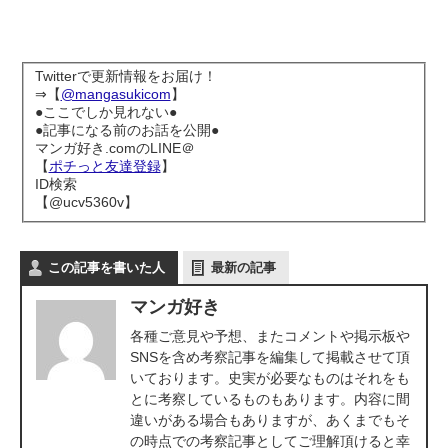
Twitterで更新情報をお届け！
⇒【
@mangasukicom
】
●ここでしか見れない●
●記事になる前のお話を公開●
マンガ好き.comのLINE＠
【
ポチっと友達登録
】
ID検索
【@ucv5360v】
この記事を書いた人
最新の記事
マンガ好き
各種ご意見や予想、またコメントや掲示板や
SNSを含め考察記事を編集して掲載させて頂
いております。史実が必要なものはそれをも
とに考察しているものもあります。内容に間
違いがある場合もありますが、あくまでもそ
の時点での考察記事としてご理解頂けると幸