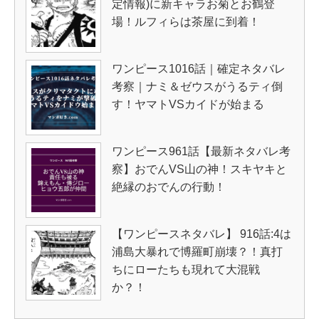
定情報)に新キャラお菊とお鶴登
場！ルフィらは茶屋に到着！
ワンピース1016話｜確定ネタバレ
考察｜ナミ＆ゼウスがうるティ倒
す！ヤマトVSカイドが始まる
ワンピース961話【最新ネタバレ考
察】おでんVS山の神！スキヤキと
絶縁のおでんの行動！
【ワンピースネタバレ】 916話:4は
浦島大暴れで博羅町崩壊？！真打
ちにローたちも現れて大混戦
か？！