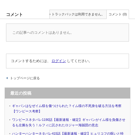
コメント
トラックバックは利用できません。
コメント (0)
この記事へのコメントはありません。
コメントするためには、
ログイン
してください。
トップページに戻る
最近の投稿
ギャバンはなぜイム様を傷つけられた？イム様の不死身を破る方法を考察
【ワンピース考察】
ワンピースネタバレ1190話【最新速報・確定】ギャバンがイム様を負傷させ
るも左腕を失う！ルフィに託されたロジャー海賊団の意志
ハンターハンターネタバレ415話【最新速報・確定】ヒュリコフの呪いと特