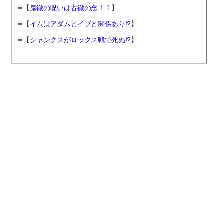
⇒【
鬼徹の呪いは古徹の念！？
】
⇒【
イムはアダムとイブと関係あり!?
】
⇒【
シャンクスがロックス戦で死ぬ!?
】