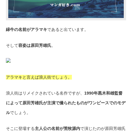
緑牛の名前がアラマキ
であると出ています。
そして
容姿は原田芳雄氏
。
アラマキと言えば浪人街でしょう。
浪人街はリメイクされている名作ですが、
1990年黒木和雄監督
によって原田芳雄氏が主演で撮られたものがワンピースでのモデ
ル
でしょう。
そこに登場する
主人公の名前が荒牧源内
で演じたのが原田芳雄氏