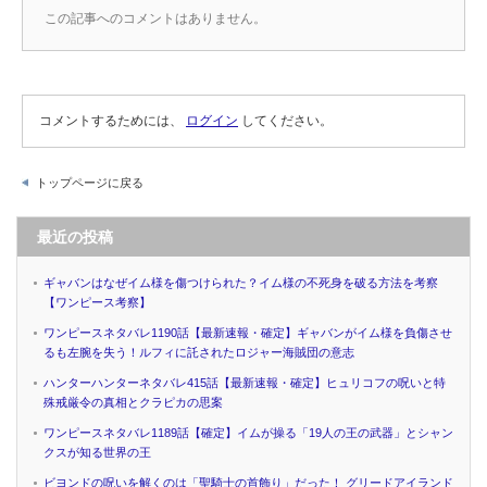
この記事へのコメントはありません。
コメントするためには、
ログイン
してください。
トップページに戻る
最近の投稿
ギャバンはなぜイム様を傷つけられた？イム様の不死身を破る方法を考察
【ワンピース考察】
ワンピースネタバレ1190話【最新速報・確定】ギャバンがイム様を負傷させ
るも左腕を失う！ルフィに託されたロジャー海賊団の意志
ハンターハンターネタバレ415話【最新速報・確定】ヒュリコフの呪いと特
殊戒厳令の真相とクラピカの思案
ワンピースネタバレ1189話【確定】イムが操る「19人の王の武器」とシャン
クスが知る世界の王
ビヨンドの呪いを解くのは「聖騎士の首飾り」だった！ グリードアイランド