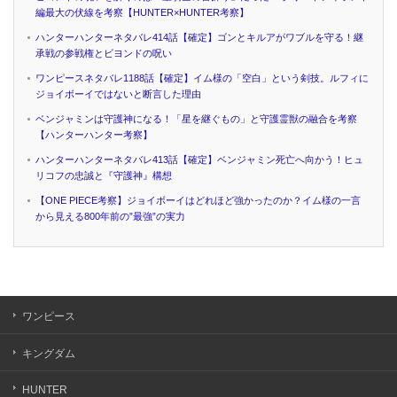
編最大の伏線を考察【HUNTER×HUNTER考察】
ハンターハンターネタバレ414話【確定】ゴンとキルアがワブルを守る！継
承戦の参戦権とビヨンドの呪い
ワンピースネタバレ1188話【確定】イム様の「空白」という剣技。ルフィに
ジョイボーイではないと断言した理由
ベンジャミンは守護神になる！「星を継ぐもの」と守護霊獣の融合を考察
【ハンターハンター考察】
ハンターハンターネタバレ413話【確定】ベンジャミン死亡へ向かう！ヒュ
リコフの忠誠と『守護神』構想
【ONE PIECE考察】ジョイボーイはどれほど強かったのか？イム様の一言
から見える800年前の”最強”の実力
ワンピース
キングダム
HUNTER