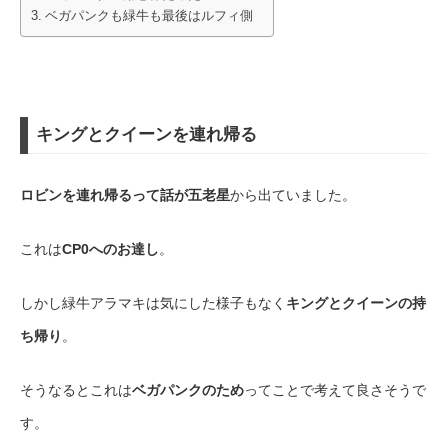
ベガパンクも緑牛も最後はルフィ側
キングとクイーンを連れ帰る
ロビンを連れ帰るって話が五老星
から出ていました。
これは
CP0へのお達し
。
しかし緑牛アラマキは気にした様子もなく
キングとクイーンの持
ち帰り
。
そうなるとこれは
ベガパンクのため
ってことで考えて良さそうで
す。