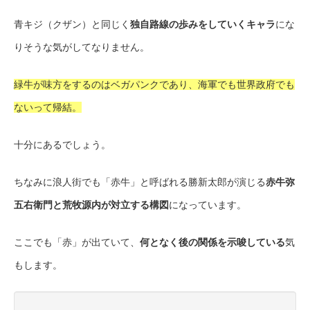
青キジ（クザン）と同じく
独自路線の歩みをしていくキャラ
にな
りそうな気がしてなりません。
緑牛が味方をするのはベガパンクであり、海軍でも世界政府でも
ないって帰結。
十分にあるでしょう。
ちなみに浪人街でも「赤牛」と呼ばれる勝新太郎が演じる
赤牛弥
五右衛門と荒牧源内が対立する構図
になっています。
ここでも「赤」が出ていて、
何となく後の関係を示唆している
気
もします。