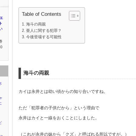
Table of Contents
エ
ト
海斗の両親
い
亜人に関する犯罪？
今後登場する可能性
巻
0
海斗の両親
不
カイは永井とは幼い頃からの知り合いですね。
ャ
に
ただ「犯罪者の子供だから」という理由で
永井はカイと一線をおくことにしました。
ピ
（これが永井の妹から「クズ」と呼ばれる所以ですが。）