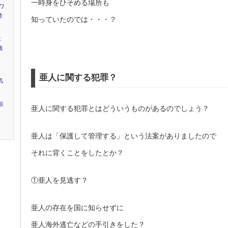
一時身をひそめる場所も
ワ
考
知っていたのでは・・・？
は
改
亜人に関する犯罪？
気
怨
亜人に関する犯罪とはどういうものがあるのでしょう？
亜人は「保護して管理する」という法案がありましたので
それに背くことをしたとか？
①亜人を見逃す？
亜人の存在を国に知らせずに
亜人海外逃亡などの手引きをした？