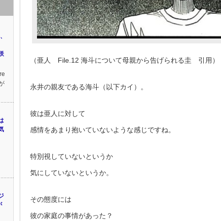
カ、
咲
（亜人 File.12 海斗について母親から告げられる圭 引用）
e
が
永井の親友である海斗（以下カイ）。
彼は亜人に対して
は
気
感情をあまり抱いていないような感じですね。
特別視していないというか
気にしていないというか。
ジ
その態度には
が
彼の家庭の事情があった？