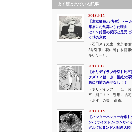
よく読まれている記事
2017.9.14
【東京喰種:re考察】トー
篠原にお見舞いした理由
は！？鈴屋の反応と足元に
く花の意味
（石田スイ先生 東京喰種:r
2巻引用） 花に関する 情報
多いなーと…
2017.7.12
【ホリデイラブ考察】純平
クズ！？嘘・涙・拒絶の浮
男に同情の余地なし！？
（ホリデイラブ 11話 純
平、別居！？ 引用） 杏寿
（あず）の夫、 高森…
2017.7.15
【ハンターハンター考察】
ン•ミザイストム•カンザイ
グル!?ビヨンドと暗黒大陸