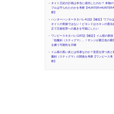
オイト王妃の計画は本当に成功したのか？ 本物の
ブルは守られたのかを考察【HUNTER×HUNTER
察】
ハンターハンターネタバレ412話【確定】ワブル
オイトの実娘ではない！ビヨンドはカキンの憲法
正で王族犯罪への裁きを可能にしたい
ワンピースネタバレ1187話【確定】イム様の新技
「怨魔剣（スティグマ）」！サンジが覇王色の覇
を纏う可能性を示唆
イム様の黒い炎とは何者なのか？意思を持つ炎と
魔剣（スティグマ）の関係を考察【ワンピース考
察】