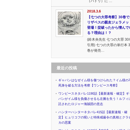
（パトリ）に …
2018.3.6
【七つの大罪考察】30巻で
リザベスの親友ジェラメッ
登場！掟破ったから憎んで
る？理由は！？
(鈴木央先生 七つの大罪 30
引用) 七つの大罪の単行本 3
巻が発売…
最近の投稿
ギャバンはなぜイム様を傷つけられた？イム様の
死身を破る方法を考察【ワンピース考察】
ワンピースネタバレ1190話【最新速報・確定】ギ
バンがイム様を負傷させるも左腕を失う！ルフィ
託されたロジャー海賊団の意志
ハンターハンターネタバレ415話【最新速報・確
定】ヒュリコフの呪いと特殊戒厳令の真相とクラ
カの思案