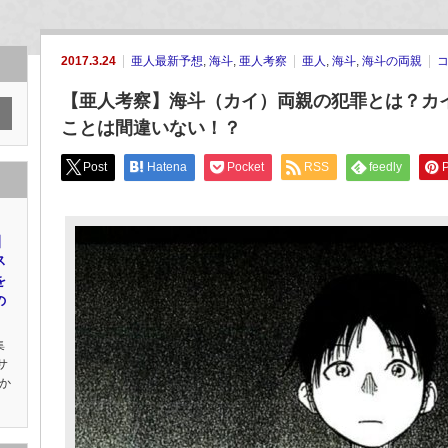
2017.3.24
亜人最新予想
,
海斗
,
亜人考察
亜人
,
海斗
,
海斗の両親
【亜人考察】海斗（カイ）両親の犯罪とは？カ
ことは間違いない！？
Post
Hatena
Pocket
RSS
feedly
P
｜
ス
を
の
集
サ
か