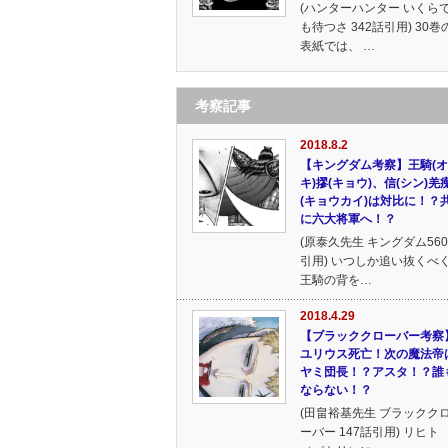
(ハンターハンター いくら
も待つさ 342話引用) 30巻
表紙では、 …
考察記事
2018.8.2
【キングダム考察】王騎(
キ)摎(キョウ)、信(シン)羌
(キョウカイ)は対比に！？
に六大将軍へ！？
(原泰久先生 キングダム56
引用) いつしか追い抜くべ
王騎の背を…
2018.4.29
【ブラッククローバー考察
ユリウス死亡！次の魔法帝
ヤミ団長！？アスタ！？誰
ならない！？
(田畠裕基先生 ブラックク
ーバー 147話引用) リヒト