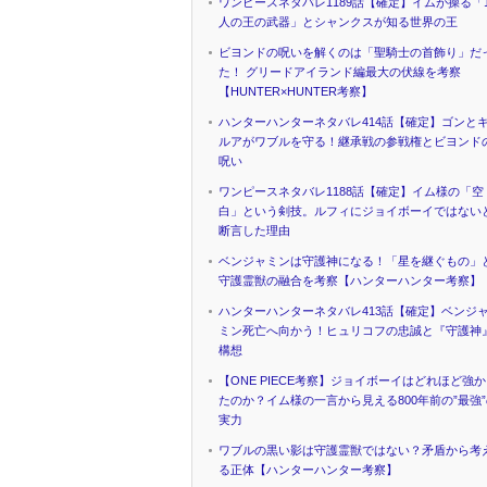
ワンピースネタバレ1189話【確定】イムが操る「1
人の王の武器」とシャンクスが知る世界の王
ビヨンドの呪いを解くのは「聖騎士の首飾り」だ
た！ グリードアイランド編最大の伏線を考察
【HUNTER×HUNTER考察】
ハンターハンターネタバレ414話【確定】ゴンと
ルアがワブルを守る！継承戦の参戦権とビヨンド
呪い
ワンピースネタバレ1188話【確定】イム様の「空
白」という剣技。ルフィにジョイボーイではない
断言した理由
ベンジャミンは守護神になる！「星を継ぐもの」
守護霊獣の融合を考察【ハンターハンター考察】
ハンターハンターネタバレ413話【確定】ベンジ
ミン死亡へ向かう！ヒュリコフの忠誠と『守護神
構想
【ONE PIECE考察】ジョイボーイはどれほど強
たのか？イム様の一言から見える800年前の”最強
実力
ワブルの黒い影は守護霊獣ではない？矛盾から考
る正体【ハンターハンター考察】