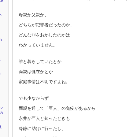
9
母親か父親か、
っ
どちらが犯罪者だったのか、
どんな罪をおかしたのかは
キ
の
わかっていません。
と
誰と暮らしていたとか
両親は健在かとか
と
家庭事情は不明ですよね。
ャ
』
でも少なからず
かっ
両親を通して「亜人」の免疫があるから
”の
永井が亜人と知ったときも
え
冷静に助けに行ったし、