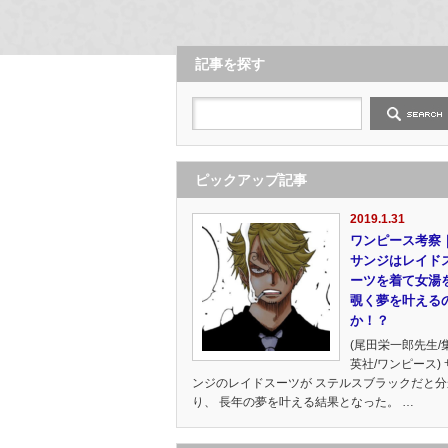
記事を探す
ピックアップ記事
2019.1.31
ワンピース考察
サンジはレイド
ーツを着て女湯
覗く夢を叶える
か！？
(尾田栄一郎先生/
英社/ワンピース) 
ンジのレイドスーツが ステルスブラックだと分
り、 長年の夢を叶える結果となった。 …