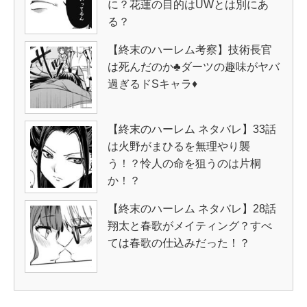
に？花蓮の目的はUWとは別にあ
る？
【終末のハーレム考察】技術長官
は死んだのか♣ダーツの趣味がヤバ
過ぎるドSキャラ♦
【終末のハーレム ネタバレ】33話
は火野がまひるを無理やり襲
う！？怜人の命を狙うのは片桐
か！？
【終末のハーレム ネタバレ】28話
翔太と春歌がメイティング？すべ
ては春歌の仕込みだった！？