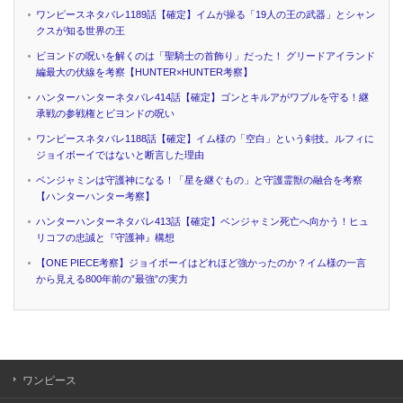
ワンピースネタバレ1189話【確定】イムが操る「19人の王の武器」とシャン
クスが知る世界の王
ビヨンドの呪いを解くのは「聖騎士の首飾り」だった！ グリードアイランド
編最大の伏線を考察【HUNTER×HUNTER考察】
ハンターハンターネタバレ414話【確定】ゴンとキルアがワブルを守る！継
承戦の参戦権とビヨンドの呪い
ワンピースネタバレ1188話【確定】イム様の「空白」という剣技。ルフィに
ジョイボーイではないと断言した理由
ベンジャミンは守護神になる！「星を継ぐもの」と守護霊獣の融合を考察
【ハンターハンター考察】
ハンターハンターネタバレ413話【確定】ベンジャミン死亡へ向かう！ヒュ
リコフの忠誠と『守護神』構想
【ONE PIECE考察】ジョイボーイはどれほど強かったのか？イム様の一言
から見える800年前の”最強”の実力
ワンピース