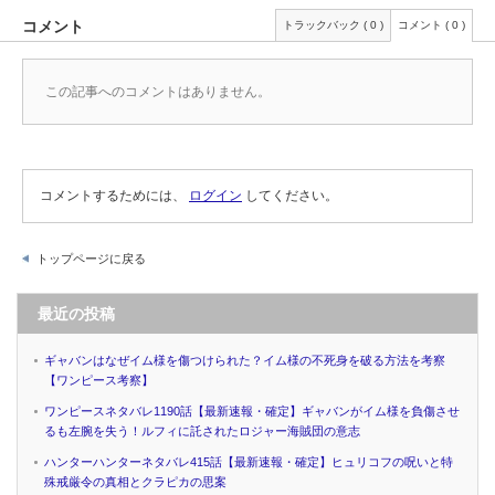
コメント
トラックバック ( 0 )
コメント ( 0 )
この記事へのコメントはありません。
コメントするためには、
ログイン
してください。
トップページに戻る
最近の投稿
ギャバンはなぜイム様を傷つけられた？イム様の不死身を破る方法を考察
【ワンピース考察】
ワンピースネタバレ1190話【最新速報・確定】ギャバンがイム様を負傷させ
るも左腕を失う！ルフィに託されたロジャー海賊団の意志
ハンターハンターネタバレ415話【最新速報・確定】ヒュリコフの呪いと特
殊戒厳令の真相とクラピカの思案