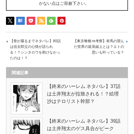
かない点はご容赦下さい。
【骨が腐るまでネタバレ】80話
【東京喰種:re考察】有馬の望ん
は信太郎父の心情が語られ
だ世界の延長線上とは？エトの
る！？シンタロウを助けなかっ
思いも叶っている？
たのは！？
関連記事
【終末のハーレム ネタバレ】37話
は土井翔太が拉致される！？絵理
沙はテロリスト幹部？
【終末のハーレム ネタバレ】39話
は土井翔太のゲス具合がピーク