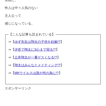
実際に、
怜人は中々人気のない
主人公って
感じになっている。
【こんな記事も読まれている】
⇒【
ゆず先生は翔太の子供を妊娠!?
】
⇒【
汐音で翔太にS心まで宿る!?
】
⇒【
土井翔太が一番ゲスくなる!?
】
⇒【
翔太はみんなとメイティング!?
】
⇒【
MKウイルスは誰が何の為に!?
】
スポンサーリンク