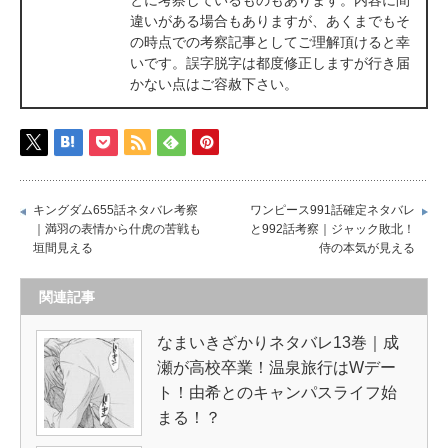
違いがある場合もありますが、あくまでもそ
の時点での考察記事としてご理解頂けると幸
いです。誤字脱字は都度修正しますが行き届
かない点はご容赦下さい。
キングダム655話ネタバレ考察
ワンピース991話確定ネタバレ
｜満羽の表情から什虎の苦戦も
と992話考察｜ジャック敗北！
垣間見える
侍の本気が見える
関連記事
なまいきざかりネタバレ13巻｜成
瀬が高校卒業！温泉旅行はWデー
ト！由希とのキャンパスライフ始
まる！？