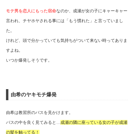
モテ男を恋人にもった宿命
なのか、成瀬が女の子にキャーキャー
言われ、チヤホヤされる事には「もう慣れた」と言っていまし
た。
けれど、頭で分かっていても気持ちがついて来ない時ってありま
すよね。
いつか爆発しそうです。
由希のヤキモチ爆発
由希は教習所のバスを見かけます。
バスの中を良く見てみると…
成瀬の隣に座っている女の子が成瀬
の髪を触ってる！