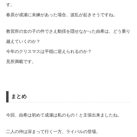
す。
春原が成瀬に未練があった場合、波乱が起きそうですね。
教習所の女の子の件でさえ動揺を隠せなかった由希は、どう乗り
越えていくのか？
今年のクリスマスは平穏に迎えられるのか？
見所満載です。
まとめ
今回、由希は初めて成瀬は私のもの！と主張出来ましたね。
二人の仲は深まって行く一方、ライバルの登場。