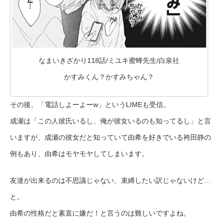
なまいきざかり118話/ミユキ蜜蜂先生/白泉社
かすみくん？かすみちゃん？
その後、「電話しよーよーw」というLIMEも受信。
成瀬は「この人彼氏いるし、俺が彼女いるのも知ってるし」と言
いますが、成瀬の彼女だと知っていて由希を好きでいる袴田静の
例もあり、由希はモヤモヤしてしまいます。
友達が出来るのは不思議じゃない、束縛したい訳じゃないけど…
と。
由希の性格だと素直に嫌だ！と言うのは難しいですよね。