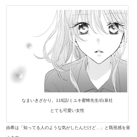
なまいきざかり。118話/ミユキ蜜蜂先生/白泉社
とても可愛い女性
由希は「知ってる人のような気がしたんだけど…」と既視感を覚