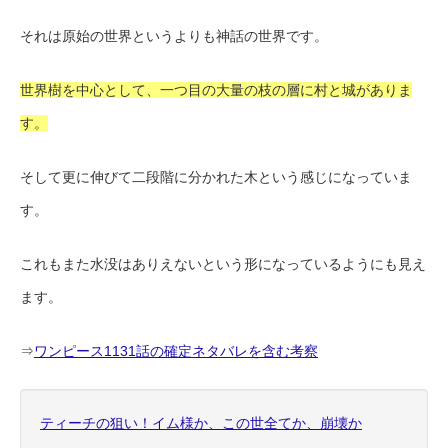
それは原始の世界というよりも神話の世界です。
世界樹を中心として、一つ目の大量の枝の層に村と城がありま
す。
そして更に伸びて二段階に分かれた木という感じになっていま
す。
これもまた水没はありえないという形になっているようにも見え
ます。
⇒
ワンピース1131話の確定ネタバレを含む考察
ティーチの狙い！イム様か、この世全てか、崩壊か