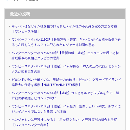
最近の投稿
ギャバンはなぜイム様を傷つけられた？イム様の不死身を破る方法を考察
【ワンピース考察】
ワンピースネタバレ1190話【最新速報・確定】ギャバンがイム様を負傷させ
るも左腕を失う！ルフィに託されたロジャー海賊団の意志
ハンターハンターネタバレ415話【最新速報・確定】ヒュリコフの呪いと特
殊戒厳令の真相とクラピカの思案
ワンピースネタバレ1189話【確定】イムが操る「19人の王の武器」とシャン
クスが知る世界の王
ビヨンドの呪いを解くのは「聖騎士の首飾り」だった！ グリードアイランド
編最大の伏線を考察【HUNTER×HUNTER考察】
ハンターハンターネタバレ414話【確定】ゴンとキルアがワブルを守る！継
承戦の参戦権とビヨンドの呪い
ワンピースネタバレ1188話【確定】イム様の「空白」という剣技。ルフィに
ジョイボーイではないと断言した理由
ベンジャミンは守護神になる！「星を継ぐもの」と守護霊獣の融合を考察
【ハンターハンター考察】