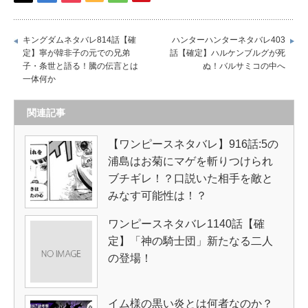
キングダムネタバレ814話【確
ハンターハンターネタバレ403
定】寧が韓非子の元での兄弟
話【確定】ハルケンブルグが死
子・条世と語る！騰の伝言とは
ぬ！バルサミコの中へ
一体何か
関連記事
【ワンピースネタバレ】916話:5の
浦島はお菊にマゲを斬りつけられ
ブチギレ！？口説いた相手を敵と
みなす可能性は！？
ワンピースネタバレ1140話【確
定】「神の騎士団」新たなる二人
の登場！
イム様の黒い炎とは何者なのか？